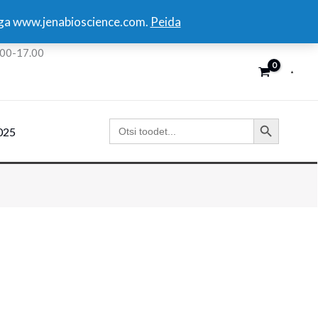
kuga www.jenabioscience.com.
Peida
:00-17.00
SEARCH BUTTON
Search
025
for: