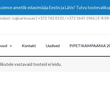
cience ametlik edasimüüja Eestis ja Lätis! Tutvu tootevali
endust: cc@carlova.ee | +372 742 0132 / +372 5645 1966 | E-R 09
pood
Kontakt
Uudised
PIPETIKAMPAANIA 2
likutele vastavaid tooteid ei leidu.