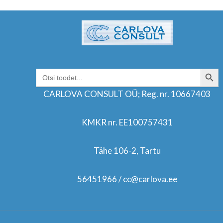
SEARCH BUT
Search
for:
CARLOVA CONSULT OÜ; Reg. nr. 10667403
KMKR nr. EE100757431
Tähe 106-2, Tartu
56451966 / cc@carlova.ee