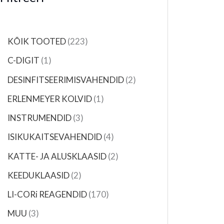
e
e
e
e
e
e
e
e
e
e
o
e
e
d
o
e
e
e
e
e
t
t
t
t
t
t
d
t
e
d
t
t
t
t
KÕIK TOOTED
223
e
t
e
C-DIGIT
1
t
t
DESINFITSEERIMISVAHENDID
2
ERLENMEYER KOLVID
1
INSTRUMENDID
3
ISIKUKAITSEVAHENDID
4
KATTE- JA ALUSKLAASID
2
KEEDUKLAASID
2
LI-CORi REAGENDID
170
MUU
3