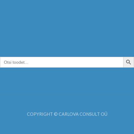
SEARCH B
Search
for:
COPYRIGHT © CARLOVA CONSULT OÜ