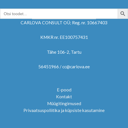
SEARCH B
Search
for:
CARLOVA CONSULT OÜ; Reg. nr. 10667403
KMKR nr. EE100757431
Tähe 106-2, Tartu
56451966 / cc@carlova.ee
E-pood
Kontakt
Müügitingimused
Privaatsuspoliitika ja küpsiste kasutamine