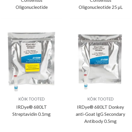
Consensus
Consensus
Oligonucleotide
Oligonucleotide 25 µL
KÕIK TOOTED
KÕIK TOOTED
IRDye® 680LT
IRDye® 680LT Donkey
Streptavidin 0.1mg
anti-Goat IgG Secondary
Antibody 0.5mg