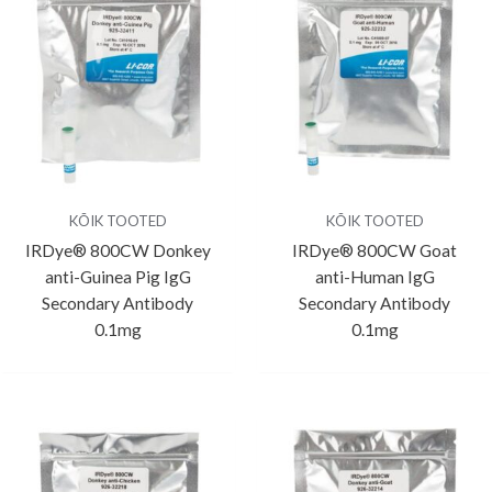
KÕIK TOOTED
KÕIK TOOTED
IRDye® 800CW Donkey
IRDye® 800CW Goat
anti-Guinea Pig IgG
anti-Human IgG
Secondary Antibody
Secondary Antibody
0.1mg
0.1mg