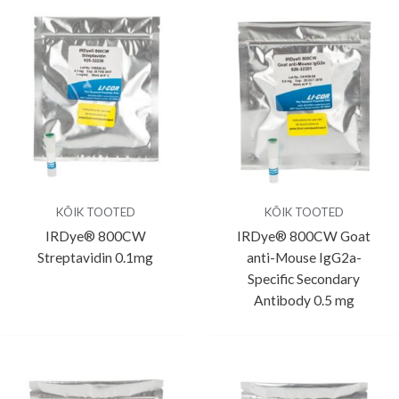
KÕIK TOOTED
KÕIK TOOTED
IRDye® 800CW
IRDye® 800CW Goat
Streptavidin 0.1mg
anti-Mouse IgG2a-
Specific Secondary
Antibody 0.5 mg