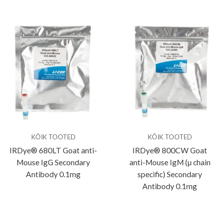
KÕIK TOOTED
KÕIK TOOTED
IRDye® 680LT Goat anti-
IRDye® 800CW Goat
Mouse IgG Secondary
anti-Mouse IgM (µ chain
Antibody 0.1mg
specific) Secondary
Antibody 0.1mg