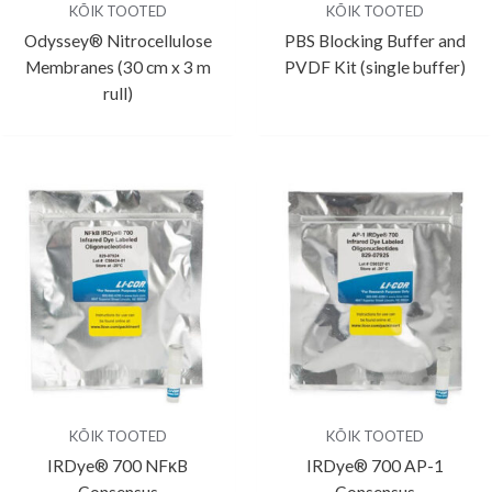
KÕIK TOOTED
KÕIK TOOTED
Odyssey® Nitrocellulose
PBS Blocking Buffer and
Membranes (30 cm x 3 m
PVDF Kit (single buffer)
rull)
KÕIK TOOTED
KÕIK TOOTED
IRDye® 700 NFĸB
IRDye® 700 AP-1