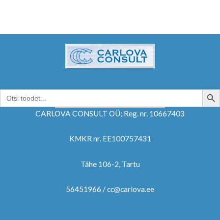
SEARCH B
Search
for:
CARLOVA CONSULT OÜ; Reg. nr. 10667403
KMKR nr. EE100757431
Tähe 106-2, Tartu
56451966 / cc@carlova.ee