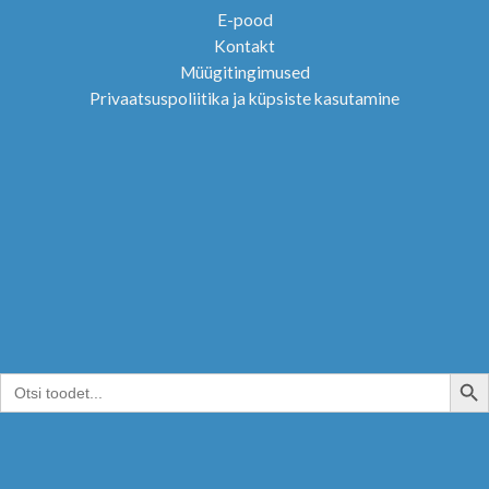
E-pood
Kontakt
Müügitingimused
Privaatsuspoliitika ja küpsiste kasutamine
SEARCH B
Search
for: