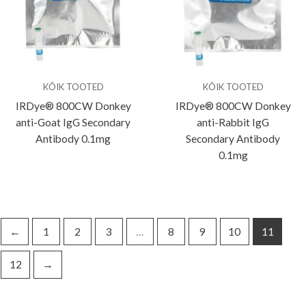
KÕIK TOOTED
KÕIK TOOTED
IRDye® 800CW Donkey
IRDye® 800CW Donkey
anti-Goat IgG Secondary
anti-Rabbit IgG
Antibody 0.1mg
Secondary Antibody
0.1mg
←
1
2
3
…
8
9
10
11
12
→