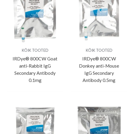
KÕIK TOOTED
KÕIK TOOTED
IRDye® 800CW Goat
IRDye® 800CW
anti-Rabbit IgG
Donkey anti-Mouse
Secondary Antibody
IgG Secondary
0.1mg
Antibody 0.5mg