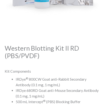
Western Blotting Kit II RD
(PBS/PVDF)
Kit Components
®
IRDye
800CW Goat anti-Rabbit Secondary
Antibody
(0.1 mg, 1 mg/mL)
IRDye 680RD Goat anti-Mouse Secondary Antibody
(0.1 mg, 1 mg/mL)
®
500 mL Intercept
(PBS) Blocking Buffer