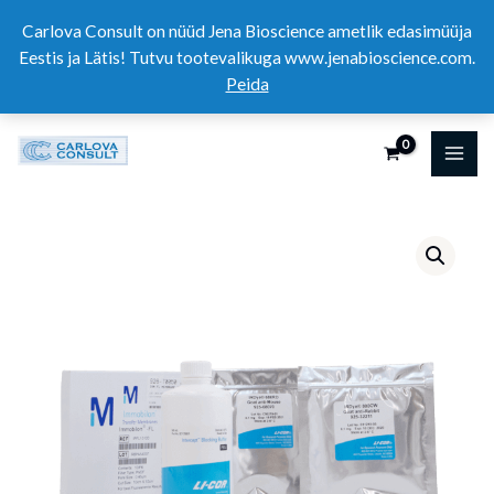
Skip
Carlova Consult on nüüd Jena Bioscience ametlik edasimüüja
to
Eestis ja Lätis! Tutvu tootevalikuga www.jenabioscience.com.
content
Peida