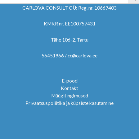
CARLOVA CONSULT OÜ; Reg. nr. 10667403
KMKR nr. EE100757431
Tähe 106-2, Tartu
56451966 / cc@carlova.ee
E-pood
Kontakt
Müügitingimused
Privaatsuspoliitika ja küpsiste kasutamine