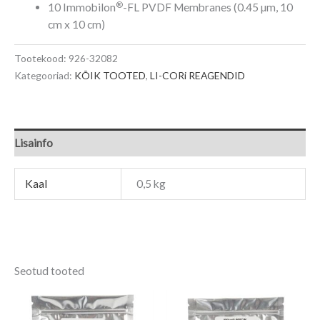
®
10 Immobilon
-FL PVDF Membranes
(0.45 µm, 10
cm x 10 cm)
Tootekood:
926-32082
Kategooriad:
KÕIK TOOTED
,
LI-CORi REAGENDID
Lisainfo
Kaal
0,5 kg
Seotud tooted