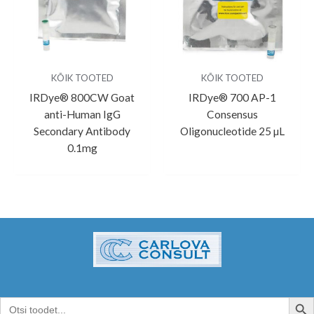
KÕIK TOOTED
KÕIK TOOTED
IRDye® 800CW Goat
IRDye® 700 AP-1
anti-Human IgG
Consensus
Secondary Antibody
Oligonucleotide 25 µL
0.1mg
SEARCH B
Search
for: