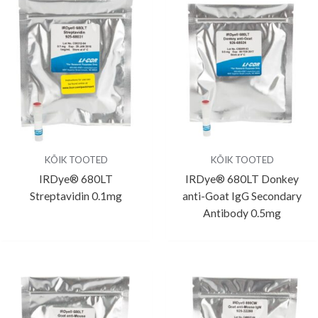
KÕIK TOOTED
KÕIK TOOTED
IRDye® 680LT
IRDye® 680LT Donkey
Streptavidin 0.1mg
anti-Goat IgG Secondary
Antibody 0.5mg