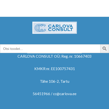
SEARCH B
Search
for:
CARLOVA CONSULT OÜ; Reg. nr. 10667403
KMKR nr. EE100757431
Tähe 106-2, Tartu
56451966 / cc@carlova.ee