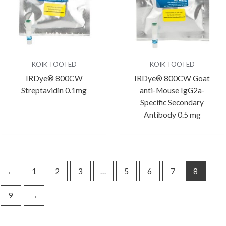
KÕIK TOOTED
KÕIK TOOTED
IRDye® 800CW
IRDye® 800CW Goat
Streptavidin 0.1mg
anti-Mouse IgG2a-
Specific Secondary
Antibody 0.5 mg
←
1
2
3
…
5
6
7
8
9
→