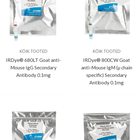
KÕIK TOOTED
KÕIK TOOTED
IRDye® 680LT Goat anti-
IRDye® 800CW Goat
Mouse IgG Secondary
anti-Mouse IgM (µ chain
Antibody 0.1mg
specific) Secondary
Antibody 0.1mg