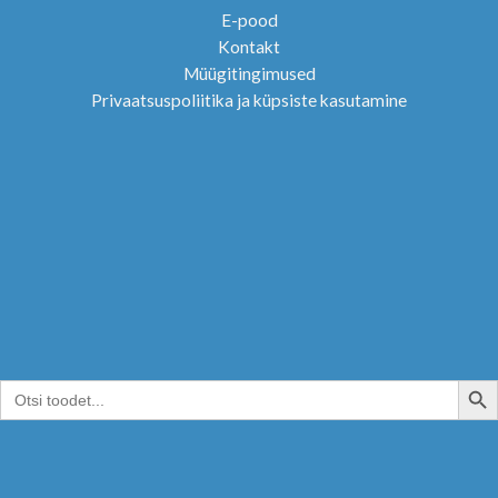
E-pood
Kontakt
Müügitingimused
Privaatsuspoliitika ja küpsiste kasutamine
SEARCH B
Search
for: